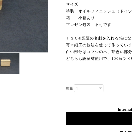
サイズ
塗装 オイルフィニッシュ（ドイ
箱 小箱あり
プレゼン包装 不可です
ＦＳＣ®認証の名刺を入れる箱にな
寄木細工の技法を使って作ってい
白い部分はコブシの木、茶色い部
どちらも認証材使用で、100%ラ
数量
Internat