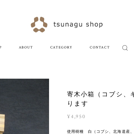
P
ABOUT
CATEGORY
CONTACT
寄木小箱（コブシ、キ
ります
¥4,950
使用樹種 白（コブシ、北海道産