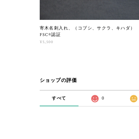
寄木名刺入れ、（コブシ、サクラ、キハダ）
FSC®認証
¥5,500
ショップの評価
すべて
0