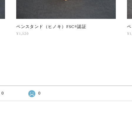
ペンスタンド（ヒノキ）FSC®認証
ペ
¥1,320
¥1
0
0