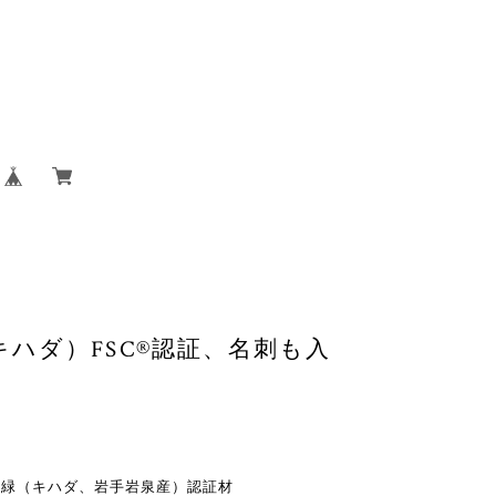
ハダ）FSC®認証、名刺も入
、緑（キハダ、岩手岩泉産）認証材